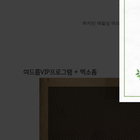
여드름 치료
여드름치
하지만 재발성 여드름으로 고생
여
여드름VIP프로그램 + 엑소좀